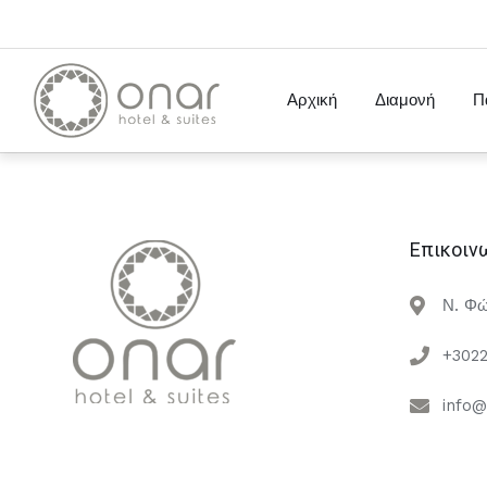
Αρχική
Διαμονή
Π
Επικοιν
Ν. Φώ
+302
info@