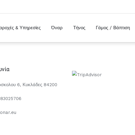
αροχές & Υπηρεσίες
Όναρ
Τήνος
Γάμος / Βάπτιση
ωνία
σκολου 6, Κυκλάδες 84200
283025706
onar.eu