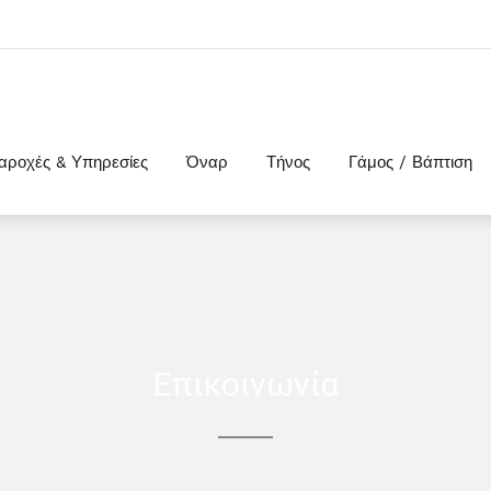
αροχές & Υπηρεσίες
Όναρ
Τήνος
Γάμος / Βάπτιση
Επικοινωνία